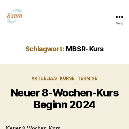
Menü
Dr.
Lydia
Gudera
Schlagwort:
MBSR-Kurs
Kategorien
AKTUELLES
KURSE
TERMINE
Neuer 8-Wochen-Kurs
Beginn 2024
Neuer 8-Wochen-Kurs.