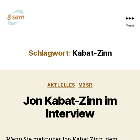
Menü
Dr.
Lydia
Gudera
Schlagwort:
Kabat-Zinn
Kategorien
AKTUELLES
MBSR
Jon Kabat-Zinn im
Interview
Wenn Sie mehr über Jon Kabat-Zinn, dem